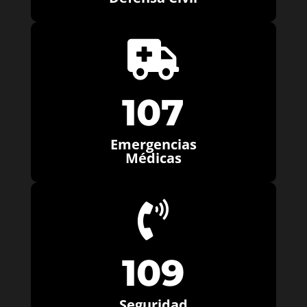

107
Emergencias
Médicas

109
Seguridad