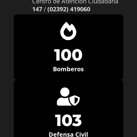
Centro de Atención Ciudadana
147
/
(02392) 419060

100
Bomberos

103
Defensa Civil