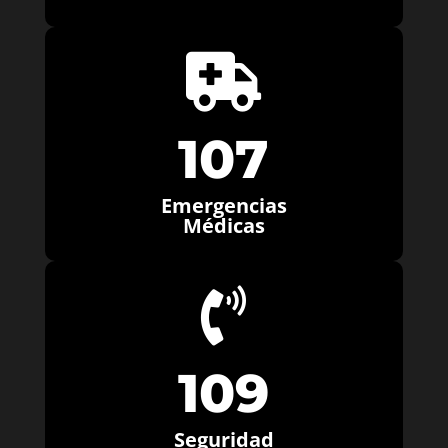

107
Emergencias
Médicas

109
Seguridad