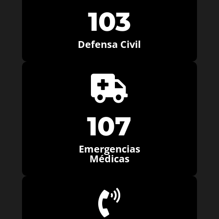
103
Defensa Civil

107
Emergencias
Médicas
