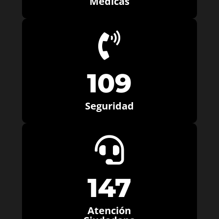
Médicas

109
Seguridad

147
Atención