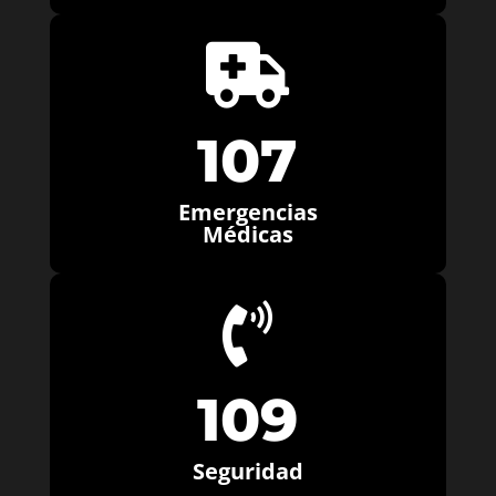

107
Emergencias
Médicas

109
Seguridad