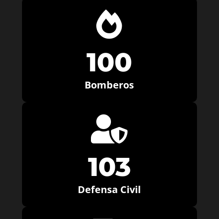

100
Bomberos

103
Defensa Civil