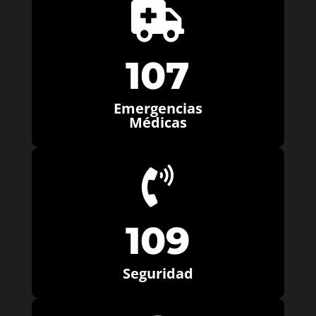

107
Emergencias
Médicas

109
Seguridad