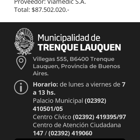
Proveedor: Viamedic S.A.
Total: $87.502.020.-

Villegas 555, B6400 Trenque
Lauquen, Provincia de Buenos
Aires.
Horario:
de lunes a viernes de
7
p
a 13 hs.
Palacio Municipal
(02392)
410501/05
Centro Cívico
(02392) 419395/97
Centro de Atención Ciudadana
147
/
(02392) 419060