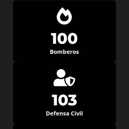

100
Bomberos

103
Defensa Civil