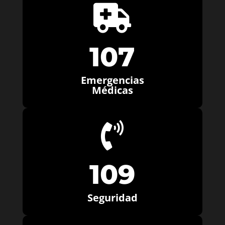

107
Emergencias
Médicas

109
Seguridad