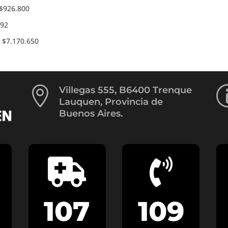
$926.800
292
 $7.170.650

Villegas 555, B6400 Trenque
Lauquen, Provincia de
Buenos Aires.


107
109