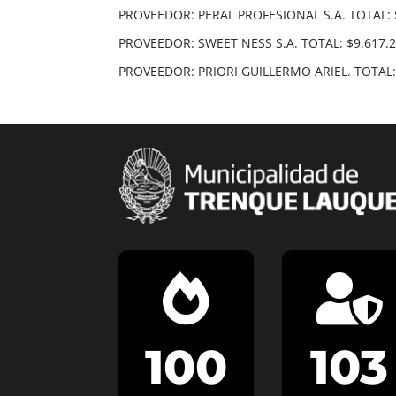
PROVEEDOR: PERAL PROFESIONAL S.A. TOTAL: 
PROVEEDOR: SWEET NESS S.A. TOTAL: $9.617.
PROVEEDOR: PRIORI GUILLERMO ARIEL. TOTAL:


100
103