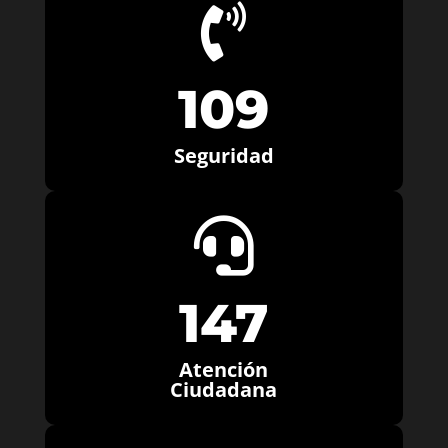

109
Seguridad

147
Atención
Ciudadana