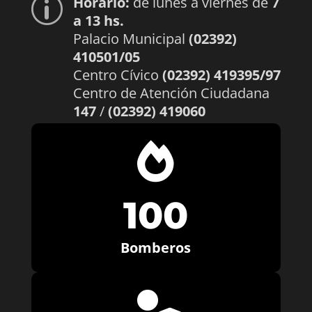
Horario:
de lunes a viernes de
7
p
a 13 hs.
Palacio Municipal
(02392)
410501/05
Centro Cívico
(02392) 419395/97
Centro de Atención Ciudadana
147
/
(02392) 419060

100
Bomberos
