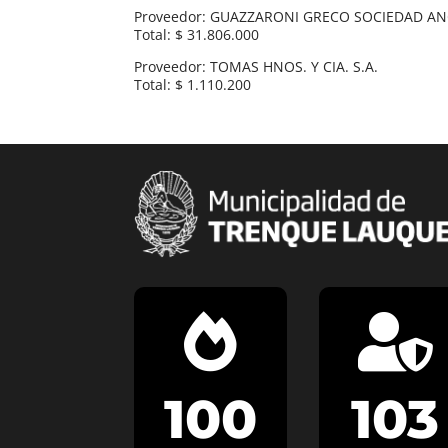
Proveedor: GUAZZARONI GRECO SOCIEDAD A
Total: $ 31.806.000
Proveedor: TOMAS HNOS. Y CIA. S.A.
Total: $ 1.110.200


100
103