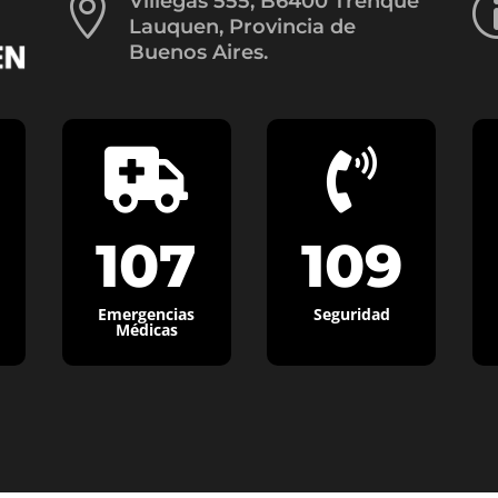

Villegas 555, B6400 Trenque
Lauquen, Provincia de
Buenos Aires.


107
109
Emergencias
Seguridad
Médicas