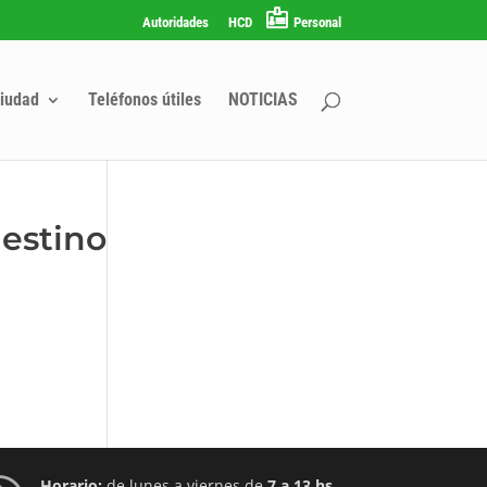
Autoridades
HCD
Personal
iudad
Teléfonos útiles
NOTICIAS
estino
Horario:
de lunes a viernes de
7 a 13 hs.