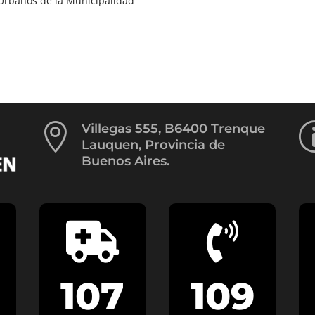
Urbanos de la Municipalidad

Villegas 555, B6400 Trenque
Lauquen, Provincia de
Buenos Aires.


107
109