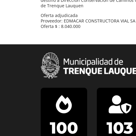
destino a Dirección Conservación de Caminos 
de Trenque Lauquen
Oferta adjudicada
Proveedor: EDMACAR CONSTRUCTORA VIAL SA
Oferta $ : 8.040.000


100
103