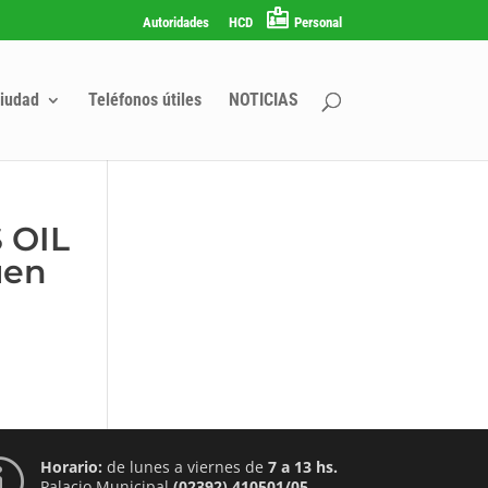
Autoridades
HCD
Personal
iudad
Teléfonos útiles
NOTICIAS
 OIL
uen
Horario:
de lunes a viernes de
7 a 13 hs.
p
Palacio Municipal
(02392) 410501/05