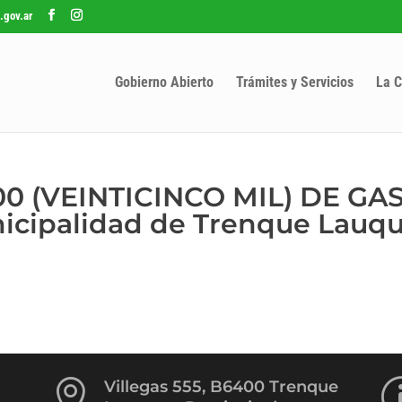
.gov.ar
Gobierno Abierto
Trámites y Servicios
La C
000 (VEINTICINCO MIL) DE GAS
nicipalidad de Trenque Lauq

Villegas 555, B6400 Trenque