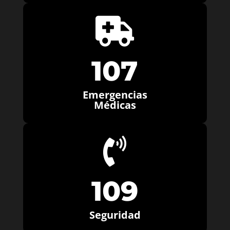

107
Emergencias
Médicas

109
Seguridad