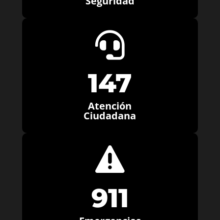
Seguridad

147
Atención
Ciudadana

911