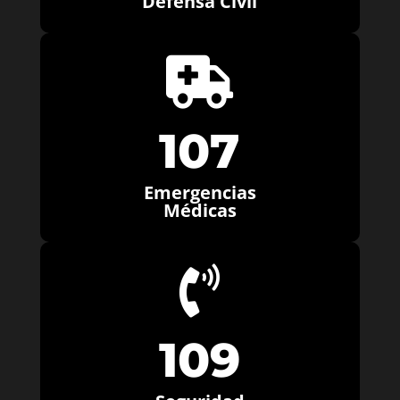
Defensa Civil

107
Emergencias
Médicas

109