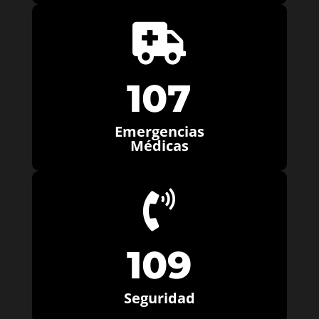

107
Emergencias
Médicas

109
Seguridad