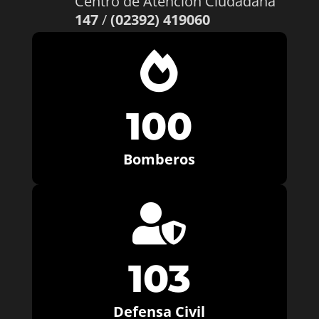
Centro de Atención Ciudadana
147
/
(02392) 419060

100
Bomberos

103
Defensa Civil