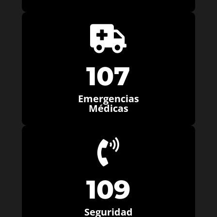

107
Emergencias
Médicas

109
Seguridad