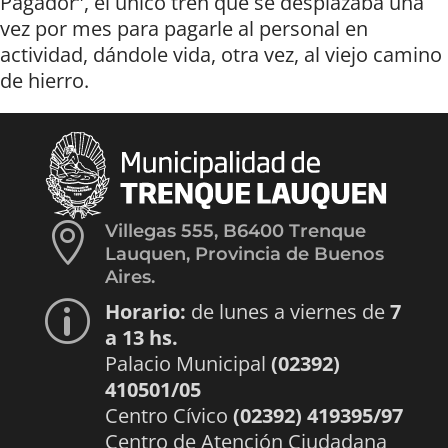
Pagador”, el único tren que se desplazaba una
vez por mes para pagarle al personal en
actividad, dándole vida, otra vez, al viejo camino
de hierro.

Villegas 555, B6400 Trenque
Lauquen, Provincia de Buenos
Aires.
Horario:
de lunes a viernes de
7
p
a 13 hs.
Palacio Municipal
(02392)
410501/05
Centro Cívico
(02392) 419395/97
Centro de Atención Ciudadana