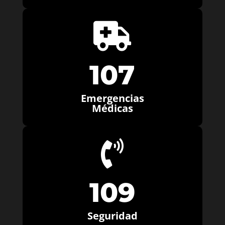

107
Emergencias
Médicas

109
Seguridad