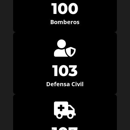
100
Bomberos

103
Defensa Civil
