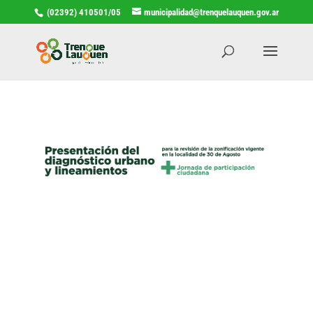
(02392) 410501/05
municipalidad@trenquelauquen.gov.ar