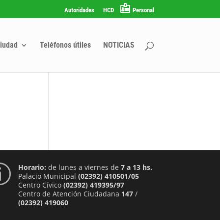
Autoridades
HCD
Personal
iudad
Teléfonos útiles
NOTICIAS
Horario:
de lunes a viernes de
7 a 13 hs.
p
Palacio Municipal
(02392) 410501/05
Centro Cívico
(02392) 419395/97
Centro de Atención Ciudadana
147
/
(02392) 419060