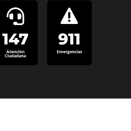


147
911
Atención
Emergencias
Ciudadana