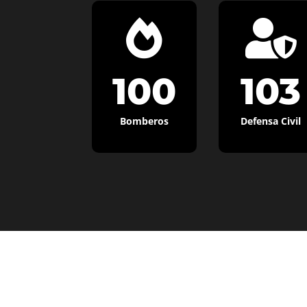


100
103
Bomberos
Defensa Civil