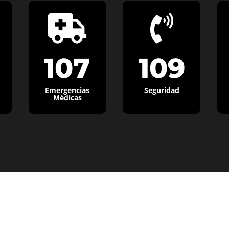


107
109
Emergencias
Seguridad
Médicas