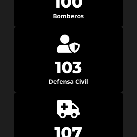
100
Bomberos

103
Defensa Civil

107