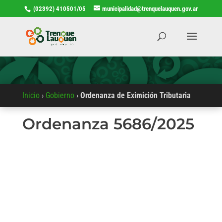
(02392) 410501/05
municipalidad@trenquelauquen.gov.ar
Inicio
›
Gobierno
›
Ordenanza de Eximición Tributaria
Ordenanza 5686/2025