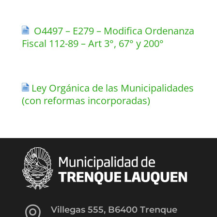
O4497 – E279 – Modifica Ordenanza
Fiscal 112-89 – Art 3°, 67° y 200°
Ley Orgánica de las Municipalidades
(con reformas incorporadas)

Villegas 555, B6400 Trenque