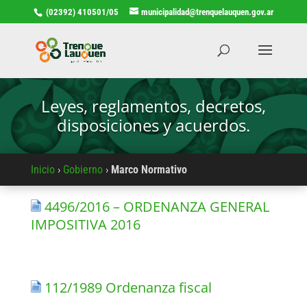
(02392) 410501/05
municipalidad@trenquelauquen.gov.ar
Leyes, reglamentos, decretos,
disposiciones y acuerdos.
Inicio
›
Gobierno
›
Marco Normativo
4496/2016 – ORDENANZA GENERAL
IMPOSITIVA 2016
112/1989 Ordenanza fiscal