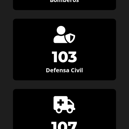

103
Defensa Civil

107