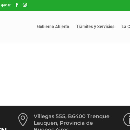
.gov.ar
Gobierno Abierto
Trámites y Servicios
La C

Villegas 555, B6400 Trenque
Lauquen, Provincia de
Buenos Aires.