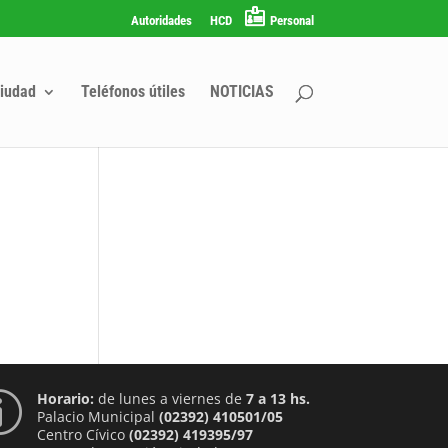
Autoridades
HCD
Personal
iudad
Teléfonos útiles
NOTICIAS
Horario:
de lunes a viernes de
7 a 13 hs.
p
Palacio Municipal
(02392) 410501/05
Centro Cívico
(02392) 419395/97