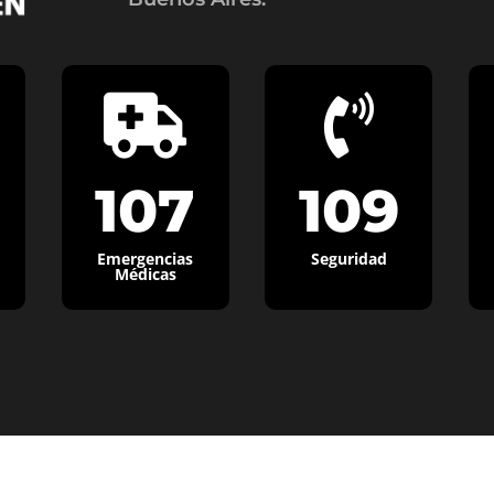


107
109
Emergencias
Seguridad
Médicas