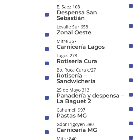
^
E. Saez 108
Despensa San
^
Sebastián
^
Levalle Sur 658
Zonal Oeste
^
Mitre 357
^
Carnicería Lagos
^
Lagos 273
Rotisería Cura
^
^
Bo. Ruca Cura c/27
Rotisería –
^
^
Sandwicheria
25 de Mayo 313
^
Panadería y despensa –
^
La Baguet 2
^
Cahumeil 997
Pastas MG
^
^
Gdor Irigoyen 380
Carnicería MG
^
^
Mitre 840