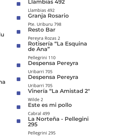
Llambias 492
^
Llambias 492
Granja Rosario
^
Pte. Uriburu 798
Resto Bar
^
lu
Pereyra Rozas 2
Rotisería “La Esquina
^
de Ana”
Pellegrini 110
Despensa Pereyra
^
Uribarri 705
Despensa Pereyra
^
na
Uribarri 705
Vinería “La Amistad 2"
^
Wilde 2
Este es mi pollo
^
Cabral 499
La Norteña - Pellegini
^
295
Pellegrini 295