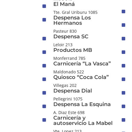
El Maná
^
^
Tte. Gral Uriburu 1085
Despensa Los
^
Hermanos
^
Pasteur 830
Despensa SC
^
^
Leloir 213
Productos MB
^
^
Monferrand 785
Carnicería “La Vasca”
^
^
Maldonado 522
Quiosco “Coca Cola”
^
^
Villegas 202
Despensa Dial
^
^
Pellegrini 1075
Despensa La Esquina
^
^
A. Diaz Este 698
Carnicería y
^
^
autoservicio La Mabel
Vte. Lopez 213