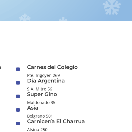
a
Carnes del Colegio
^
Pte. Irigoyen 269
Día Argentina
^
S.A. Mitre 56
Super Gino
^
Maldonado 35
Asia
^
Belgrano 501
Carnicería El Charrua
^
Alsina 250