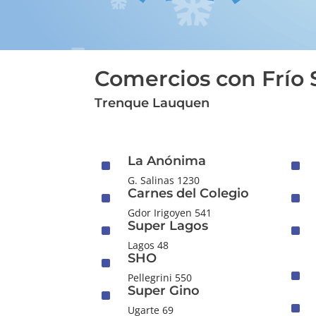
Comercios con Frío
Trenque Lauquen
La Anónima
^
^
G. Salinas 1230
Carnes del Colegio
^
^
Gdor Irigoyen 541
Super Lagos
^
^
Lagos 48
SHO
^
^
Pellegrini 550
Super Gino
^
^
Ugarte 69