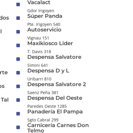
Vacalact
^
Gdor Irigoyen
Súper Panda
^
dos
Pte. Irigoyen 540
Autoservicio
^
l
Vignau 151
Maxikiosco Lider
^
T. Davis 318
Despensa Salvatore
^
Simini 641
Despensa D y L
^
rte
Uribarri 810
Despensa Salvatore 2
^
os
Saenz Peña 381
Despensa Del Oeste
^
Tal
Paredes Oeste 1285
Panadería El Pampa
^
Sgto Cabral 299
Carnicería Carnes Don
^
Telmo