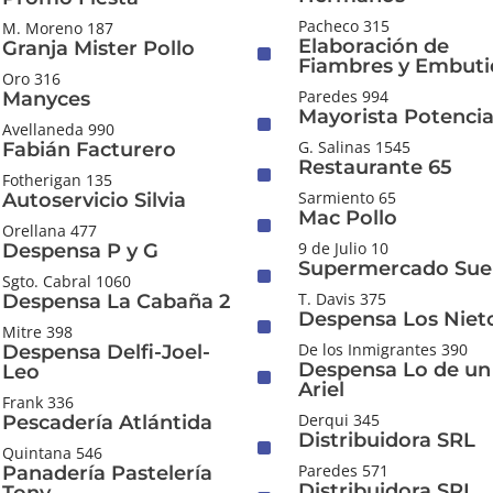
Pacheco 315
M. Moreno 187
Elaboración de
Granja Mister Pollo
^
Fiambres y Embuti
Oro 316
Paredes 994
Manyces
Mayorista Potencia
^
Avellaneda 990
G. Salinas 1545
Fabián Facturero
Restaurante 65
^
Fotherigan 135
Sarmiento 65
Autoservicio Silvia
Mac Pollo
^
Orellana 477
9 de Julio 10
Despensa P y G
Supermercado Sue
^
Sgto. Cabral 1060
T. Davis 375
Despensa La Cabaña 2
Despensa Los Niet
^
Mitre 398
De los Inmigrantes 390
Despensa Delfi-Joel-
Despensa Lo de un 
Leo
^
Ariel
Frank 336
Derqui 345
Pescadería Atlántida
Distribuidora SRL
^
Quintana 546
Paredes 571
Panadería Pastelería
Distribuidora SRL