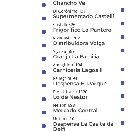
Chancho Va
^
^
Di Gerónimo 437
Supermercado Castelli
^
^
Castelli 826
Frigorífico La Pantera
^
^
Rivadavia 702
Distribuidora Volga
^
^
Vignau 569
Granja La Familia
^
Ameghino 194
^
Carnicería Lagos II
^
Pellegrini 94
^
Despensa El Parque
^
Pte. Uriburu 1330
^
Lo de Nestor
^
Nelson 698
^
Mercado Central
^
Uriburu 10
^
Despensa La Casita de
^
Delfi