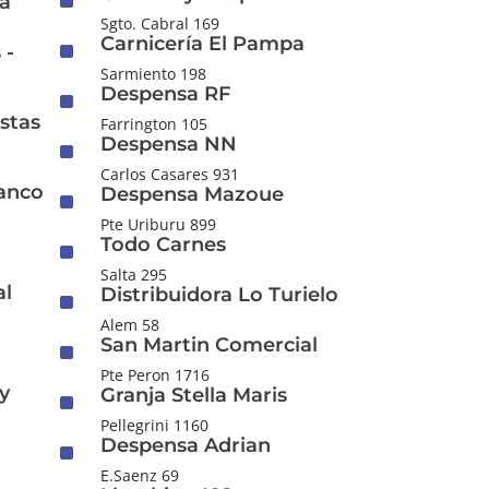
^
pa
Sgto. Cabral 169
Carnicería El Pampa
^
 -
Sarmiento 198
Despensa RF
^
stas
Farrington 105
Despensa NN
^
Carlos Casares 931
anco
Despensa Mazoue
^
Pte Uriburu 899
Todo Carnes
^
Salta 295
al
Distribuidora Lo Turielo
^
Alem 58
San Martin Comercial
^
Pte Peron 1716
y
Granja Stella Maris
^
Pellegrini 1160
Despensa Adrian
^
E.Saenz 69