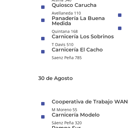
Quiosco Carucha
^
Avellaneda 110
^
Panadería La Buena
^
Medida
^
Quintana 168
Carnicería Los Sobrinos
^
T Davis 510
Carnicería El Cacho
^
Saenz Peña 785
30 de Agosto
Cooperativa de Trabajo WA
^
M Moreno 55
Carnicería Modelo
^
Sáenz Peña 320
Pampa Sur