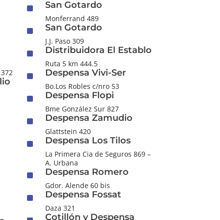
San Gotardo
^
Monferrand 489
San Gotardo
^
J.J. Paso 309
Distribuidora El Establo
^
Ruta 5 km 444.5
Despensa Vivi-Ser
1372
^
lio
Bo.Los Robles c/nro 53
Despensa Flopi
^
Bme González Sur 827
Despensa Zamudio
^
Glattstein 420
Despensa Los Tilos
^
La Primera Cia de Seguros 869 –
A. Urbana
Despensa Romero
^
Gdor. Alende 60 bis
Despensa Fossat
^
Daza 321
Cotillón y Despensa