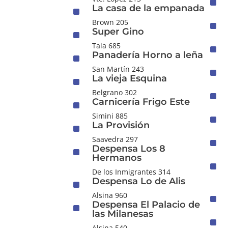
^
La casa de la empanada
^
Brown 205
^
Super Gino
^
Tala 685
^
Panadería Horno a leña
^
San Martín 243
^
La vieja Esquina
^
Belgrano 302
^
Carnicería Frigo Este
^
Simini 885
^
La Provisión
^
Saavedra 297
^
Despensa Los 8
^
Hermanos
^
De los Inmigrantes 314
Despensa Lo de Alis
^
Alsina 960
^
Despensa El Palacio de
^
las Milanesas
^
Alsina 540