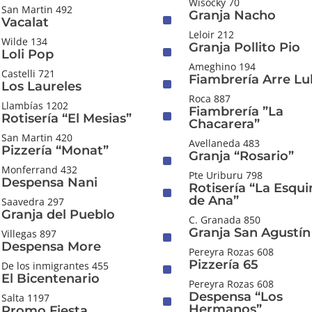
Wisocky 70
San Martin 492
Granja Nacho
^
Vacalat
Leloir 212
Wilde 134
Granja Pollito Pio
^
Loli Pop
Ameghino 194
Castelli 721
Fiambrería Arre Lu
^
Los Laureles
Roca 887
Llambías 1202
Fiambrería ”La
^
Rotisería “El Mesias”
Chacarera”
San Martin 420
Avellaneda 483
Pizzería “Monat”
Granja “Rosario”
^
Monferrand 432
Pte Uriburu 798
Despensa Nani
Rotisería “La Esqui
^
de Ana”
Saavedra 297
Granja del Pueblo
C. Granada 850
Granja San Agustín
^
Villegas 897
Despensa More
Pereyra Rozas 608
Pizzería 65
^
De los inmigrantes 455
El Bicentenario
Pereyra Rozas 608
Despensa “Los
^
Salta 1197
Hermanos”
Promo Fiesta