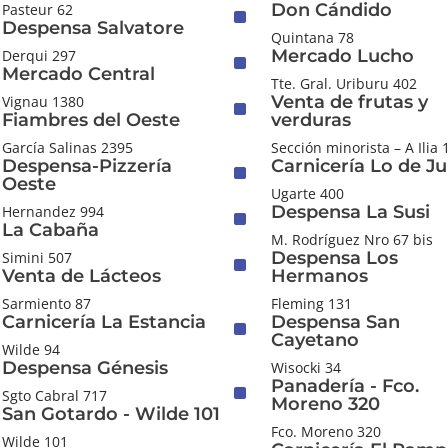
Don Cándido
Pasteur 62
^
Despensa Salvatore
Quintana 78
Mercado Lucho
Derqui 297
^
Mercado Central
Tte. Gral. Uriburu 402
Venta de frutas y
Vignau 1380
^
Fiambres del Oeste
verduras
García Salinas 2395
Sección minorista – A Ilia 
Despensa-Pizzería
Carnicería Lo de Ju
^
Oeste
Ugarte 400
Despensa La Susi
Hernandez 994
^
La Cabaña
M. Rodríguez Nro 67 bis
Despensa Los
Simini 507
^
Venta de Lácteos
Hermanos
Sarmiento 87
Fleming 131
Carnicería La Estancia
Despensa San
^
Cayetano
Wilde 94
Despensa Génesis
Wisocki 34
Panadería - Fco.
^
Sgto Cabral 717
Moreno 320
San Gotardo - Wilde 101
Fco. Moreno 320
Wilde 101