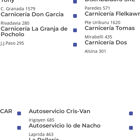
Tony
^
Paredes 571
C. Granada 1579
Carnicería Flelkaw
Carnicería Don Garcia
^
Pte Uriburu 1620
Rivadavia 280
Carnicería Tomas
Carnicería La Granja de
^
Pocholo
Mirabelli 435
Carnicería Dos
^
J.J.Paso 295
Alsina 301
NCAR
Autoservicio Cris-Van
^
^
Irigoyen 685
Autoservicio lo de Nacho
^
^
Laprida 463
La Pollería