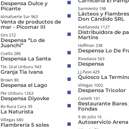
Carnicería El Pam
^
Despensa Dulce y
Picante
Sarmiento 198
Lácteos y Fiambres
^
Almafuerte Sur 963
Don Cándido SRL
Venta de productos de
mar - Picomar III
Avellaneda 1127
Distribuidora de pa
^
Oro 272
Martins
Despensa “Lo de
Juanchi”
Hoffman 238
Despensa Lo De Fr
^
Cuello 286
Despensa La Santa
Rivadavia 563
Despensa
^
Tte. Gral Uriburu 943
Granja Tia Ivana
J.J.Paso 429
Quiosco La Termin
^
Brown 80
Despensa el Lago
Villegas 1002
Despensa Tricolor
^
Pte Uriburu 1263
Despensa Diyovke
Castelli 161
Restaurante Bares 
^
Bo Ruca Cura 39
Fondas
La Naturista
9 de Julio 16
Villegas 680
Autoservicio Arena
^
Fiambrería 5 soles