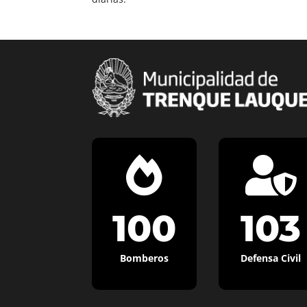


100
103
Bomberos
Defensa Civil