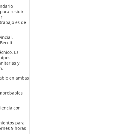
undario
para residir
ar
trabajo es de
incial.
Beruti.
cnico. Es
quipos
nitarias y
h.
bable en ambas
omprobables
iencia con
mientos para
ernes 9 horas