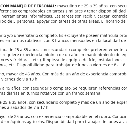
 CON MANEJO DE PERSONAL:
masculino de 25 a 35 años, con sec
ferencias comprobables en tareas similares y tener disponibilidad 
erramientas informáticas. Las tareas son recibir, cargar, control
po de 5 personas, apoyar con tareas de otras áreas. El horario de 
iario y/o universitario completo. Es excluyente poseer matrícula prov
s en turnos rotativos, con 8 francos mensuales en la localidad de 
no, de 25 a 35 años, con secundario completo, preferentemente té
. Se requiere experiencia mínima de un año en mantenimiento de e
s y freidoras, etc.), limpieza de equipos de frío, instalaciones sa
os, etc. Disponibilidad para trabajar de lunes a viernes de 8 a 18 
no, mayor de 45 años. Con más de un año de experiencia compro
 viernes de 9 a 13 h.
25 a 45 años, con secundario completo. Se requieren referencias c
oras diarias en turnos rotativos con un franco semanal.
e 25 a 35 años, con secundario completo y más de un año de exper
nes a sábados de 7 a 17 h.
yor de 25 años, con experiencia comprobable en el rubro. Conoci
 de máquinas agrícolas. Disponibilidad para trabajar de lunes a vi