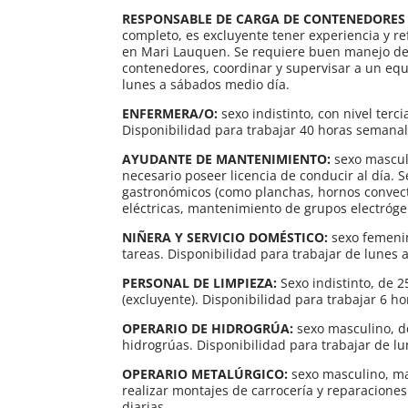
RESPONSABLE DE CARGA DE CONTENEDORES
completo, es excluyente tener experiencia y re
en Mari Lauquen. Se requiere buen manejo de h
contenedores, coordinar y supervisar a un equi
lunes a sábados medio día.
ENFERMERA/O:
sexo indistinto, con nivel terc
Disponibilidad para trabajar 40 horas semanale
AYUDANTE DE MANTENIMIENTO:
sexo masculi
necesario poseer licencia de conducir al día
gastronómicos (como planchas, hornos convectore
eléctricas, mantenimiento de grupos electrógen
NIÑERA Y SERVICIO DOMÉSTICO:
sexo femeni
tareas. Disponibilidad para trabajar de lunes a
PERSONAL DE LIMPIEZA:
Sexo indistinto, de 
(excluyente). Disponibilidad para trabajar 6 h
OPERARIO DE HIDROGRÚA:
sexo masculino, d
hidrogrúas. Disponibilidad para trabajar de lu
OPERARIO METALÚRGICO:
sexo masculino, ma
realizar montajes de carrocería y reparaciones
diarias.