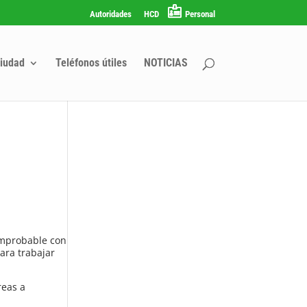
Autoridades
HCD
Personal
iudad
Teléfonos útiles
NOTICIAS
omprobable con
ara trabajar
reas a