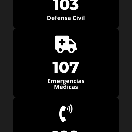
103
Defensa Civil

107
Emergencias
Médicas
