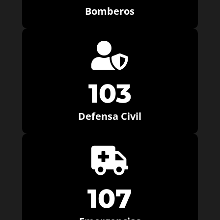
Bomberos

103
Defensa Civil

107