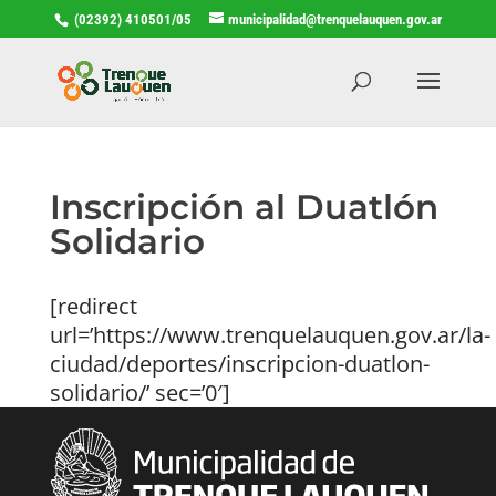
(02392) 410501/05
municipalidad@trenquelauquen.gov.ar
Inscripción al Duatlón
Solidario
[redirect
url=’https://www.trenquelauquen.gov.ar/la-
ciudad/deportes/inscripcion-duatlon-
solidario/’ sec=’0′]