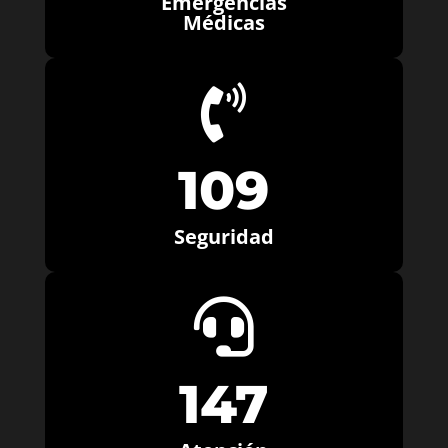
Emergencias
Médicas

109
Seguridad

147