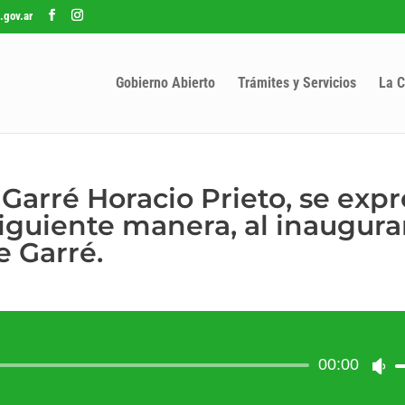
.gov.ar
Gobierno Abierto
Trámites y Servicios
La C
Garré Horacio Prieto, se expr
siguiente manera, al inaugurar
e Garré.
Reproductor
00:00
Uti
de
las
audio
te