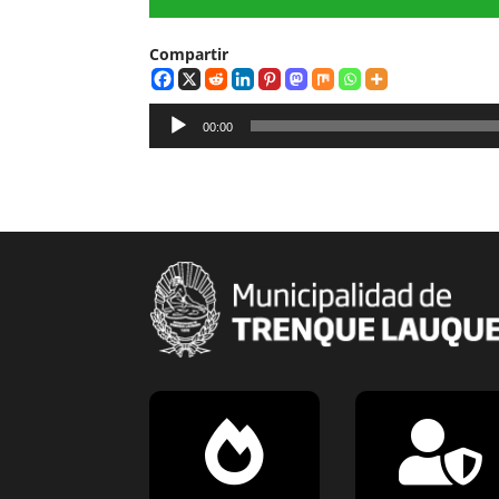
Compartir
Reproductor
00:00
de
audio

