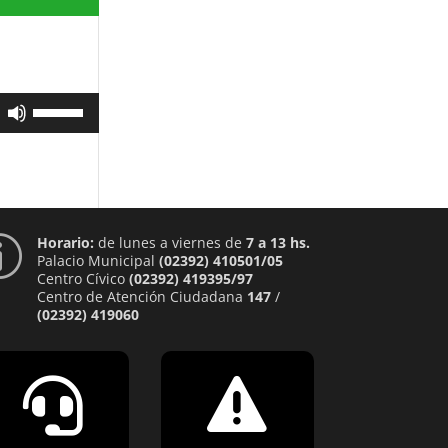
echa
riba/abajo
ra
mentar
Utiliza
sminuir
las
teclas
lumen.
de
flecha
arriba/abajo
para
aumentar
Horario:
de lunes a viernes de
7 a 13 hs.
p
o
Palacio Municipal
(02392) 410501/05
disminuir
Centro Cívico
(02392) 419395/97
el
Centro de Atención Ciudadana
147
/
volumen.
(02392) 419060

