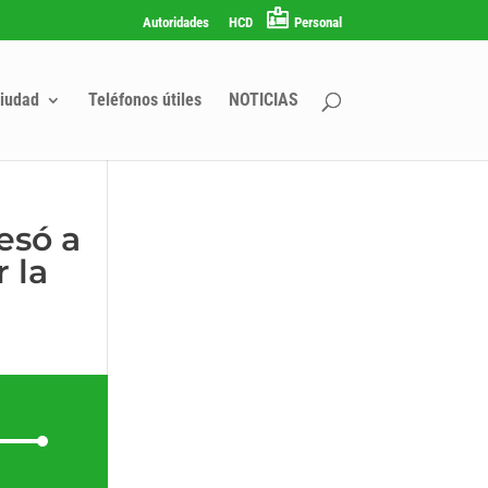
Autoridades
HCD
Personal
iudad
Teléfonos útiles
NOTICIAS
esó a
 la
liza
clas