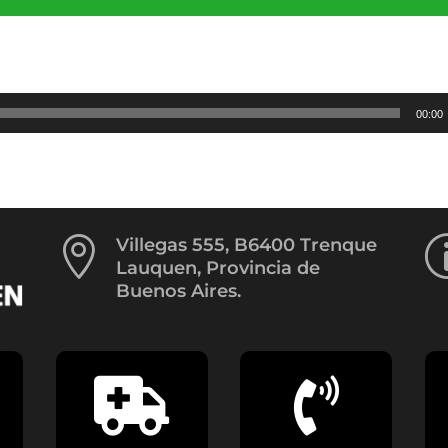
de
fl
ar
pa
au
o
00:00
di
el
vo

Villegas 555, B6400 Trenque
Lauquen, Provincia de
Buenos Aires.

