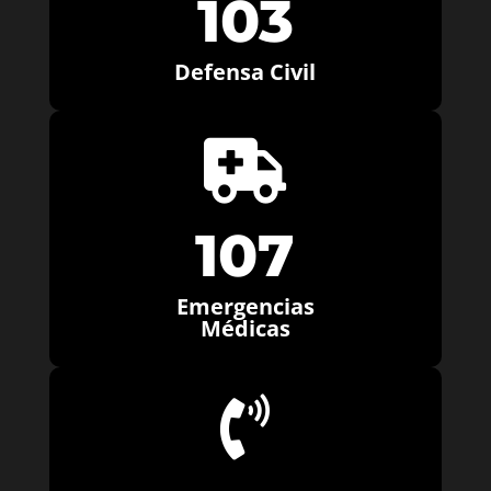
103
Defensa Civil

107
Emergencias
Médicas
