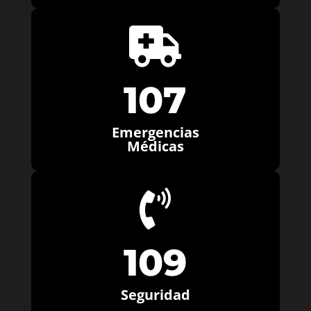

107
Emergencias
Médicas

109
Seguridad