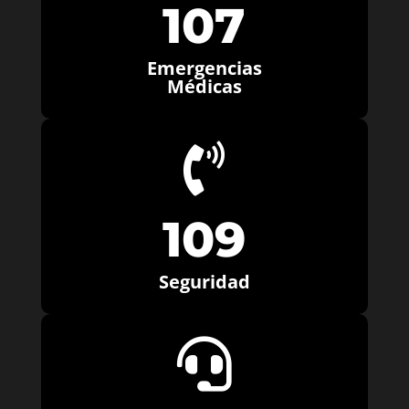
107
Emergencias
Médicas

109
Seguridad
