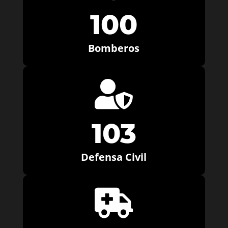
100
Bomberos

103
Defensa Civil
