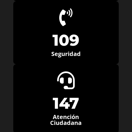

109
Seguridad

147
Atención
Ciudadana