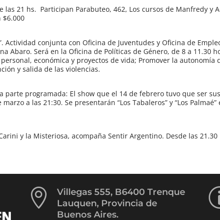
e las 21 hs. Participan Parabuteo, 462, Los cursos de Manfredy y Ac
n $6.000
 Actividad conjunta con Oficina de Juventudes y Oficina de Emple
na Abaro. Será en la Oficina de Políticas de Género, de 8 a 11.30 h
personal, económica y proyectos de vida; Promover la autonomía 
ón y salida de las violencias.
nda parte programada: El show que el 14 de febrero tuvo que ser s
 marzo a las 21:30. Se presentarán “Los Tabaleros” y “Los Palmaé” 
arini y la Misteriosa, acompaña Sentir Argentino. Desde las 21.30 

Villegas 555, B6400 Trenque
Lauquen, Provincia de
Buenos Aires.