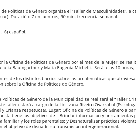
 de Políticas de Género organiza el “Taller de Masculinidades”, a ca
rmar). Duración: 7 encuentros, 90 min, frecuencia semanal.
p.16) español.
 la Oficina de Políticas de Género por el mes de la Mujer, se real
 Julia Baumgartner y María Eugenia Michelli. Será a las 10 horas, 
tes de los distintos barrios sobre las problemáticas que atraviesa
n sobre la Oficina de Políticas de Género.
e Políticas de Género de la Municipalidad se realizará el “Taller Cri
ste taller estará a cargo de la Lic. Ivana Riveiro Oyarzabal (Psicólog
y Crianza respetuosa). Lugar: Oficina de Políticas de Género a part
uesta tiene los objetivos de – Brindar información y herramientas 
 familiar y los roles parentales; y Desnaturalizar prácticas violent
on el objetivo de disuadir su transmisión intergeneracional.