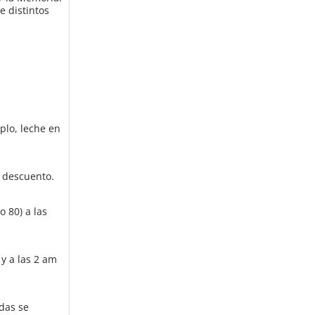
e distintos
plo, leche en
n descuento.
o 80) a las
y a las 2 am
adas se