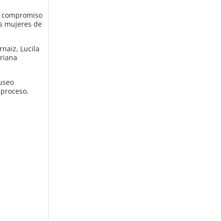
su compromiso
as mujeres de
naiz, Lucila
driana
Museo
 proceso.