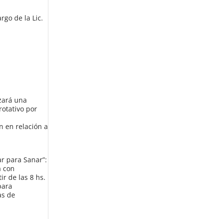
rgo de la Lic.
izará una
rotativo por
n en relación a
ar para Sanar”:
a con
ir de las 8 hs.
para
as de