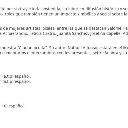
e por su trayectoria sostenida, su labor en difusión histórica y 
ito, roles que también tienen un impacto simbólico y social sobre l
 de mujeres artistas locales, entre las que se destacan Salomé Her
Achaerandio, Leticia Castro, Juanita Sánchez, Josefina Capelle, A
 muestra “Ciudad oculta”. Su autor, Nahuel Alfonso, estará en el 
on comentarios e intercambios con los presentes, sobre la obra y su
 (a.t.p) español.
 (a.t.p) español.
p.16) español.