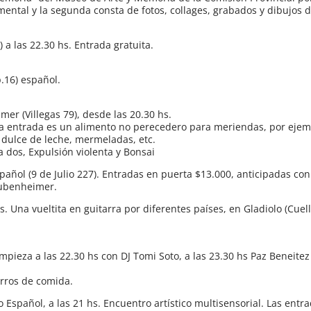
mental y la segunda consta de fotos, collages, grabados y dibujos d
 a las 22.30 hs. Entrada gratuita.
p.16) español.
mer (Villegas 79), desde las 20.30 hs.
la entrada es un alimento no perecedero para meriendas, por ejem
a, dulce de leche, mermeladas, etc.
 dos, Expulsión violenta y Bonsai
spañol (9 de Julio 227). Entradas en puerta $13.000, anticipadas co
aubenheimer.
. Una vueltita en guitarra por diferentes países, en Gladiolo (Cuell
ieza a las 22.30 hs con DJ Tomi Soto, a las 23.30 hs Paz Beneitez 
arros de comida.
 Español, a las 21 hs. Encuentro artístico multisensorial. Las entr