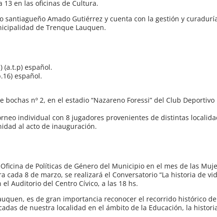
 13 en las oficinas de Cultura.
o santiagueño Amado Gutiérrez y cuenta con la gestión y curaduría
unicipalidad de Trenque Lauquen.
 (a.t.p) español.
p.16) español.
e bochas nº 2, en el estadio “Nazareno Foressi” del Club Deportivo 
orneo individual con 8 jugadores provenientes de distintas localida
nidad al acto de inauguración.
 Oficina de Políticas de Género del Municipio en el mes de las Muje
 cada 8 de marzo, se realizará el Conversatorio “La historia de v
el Auditorio del Centro Cívico, a las 18 hs.
auquen, es de gran importancia reconocer el recorrido histórico d
das de nuestra localidad en el ámbito de la Educación, la historia 