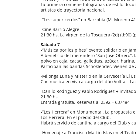
La primera contiene fotografías de estilo docu
artistas de trayectoria nacional.
-“Los súper cerdos” en Barzobia (M. Moreno 41)
-Cine Barrio Alegre
21:30 hs. La virgen de la Tosquera (2d) (d:90) (
Sábado 7
-“Música por los pibes” evento solidario en Jam
A beneficio del merendero “San José Obrero”, 
polvo en caja, cacao, galletitas, azúcar, harin
Participan las bandas Schoklender, Vienen de a
-Milonga Luna y Misterio en la Cervecería El E
Con música en vivo a cargo del dúo Voltta – L
-Danilo Rodríguez y Pablo Rodríguez + invitados
21.30 hs.
Entrada gratuita. Reservas al 2392 – 637484
-“Los Herrera” en Monumental. La propuesta emp
Los Herrera. En el predio del Club.
Habrá servicio de cantina a cargo del Club y c
-Homenaje a Francisco Martín Islas en el Teatro