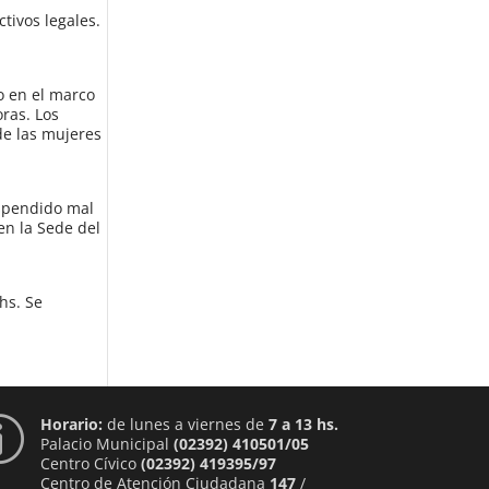
tivos legales.
o en el marco
oras. Los
de las mujeres
uspendido mal
en la Sede del
hs. Se
Horario:
de lunes a viernes de
7 a 13 hs.
p
Palacio Municipal
(02392) 410501/05
Centro Cívico
(02392) 419395/97
Centro de Atención Ciudadana
147
/