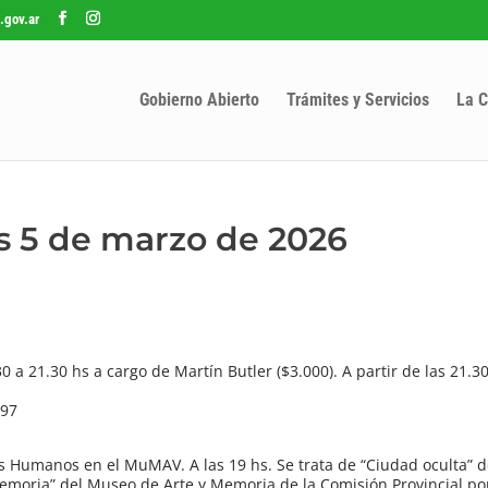
.gov.ar
Gobierno Abierto
Trámites y Servicios
La C
es 5 de marzo de 2026
0 a 21.30 hs a cargo de Martín Butler ($3.000). A partir de las 21.30
797
 Humanos en el MuMAV. A las 19 hs. Se trata de “Ciudad oculta” 
 Memoria” del Museo de Arte y Memoria de la Comisión Provincial po