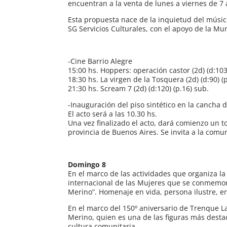
encuentran a la venta de lunes a viernes de 7 a
Esta propuesta nace de la inquietud del músic
SG Servicios Culturales, con el apoyo de la M
-Cine Barrio Alegre
15:00 hs. Hoppers: operación castor (2d) (d:103)
18:30 hs. La virgen de la Tosquera (2d) (d:90) (
21:30 hs. Scream 7 (2d) (d:120) (p.16) sub.
-Inauguración del piso sintético en la cancha d
El acto será a las 10.30 hs.
Una vez finalizado el acto, dará comienzo un t
provincia de Buenos Aires. Se invita a la comu
Domingo 8
En el marco de las actividades que organiza la
internacional de las Mujeres que se conmemora
Merino”. Homenaje en vida, persona ilustre, en 
En el marco del 150º aniversario de Trenque L
Merino, quien es una de las figuras más destaca
cultura comunitaria.