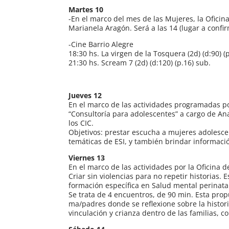
Martes 10
-En el marco del mes de las Mujeres, la Oficina
Marianela Aragón. Será a las 14 (lugar a confi
-Cine Barrio Alegre
18:30 hs. La virgen de la Tosquera (2d) (d:90) (
21:30 hs. Scream 7 (2d) (d:120) (p.16) sub.
Jueves 12
En el marco de las actividades programadas por
“Consultoría para adolescentes” a cargo de Ana
los CIC.
Objetivos: prestar escucha a mujeres adolescen
temáticas de ESI, y también brindar informació
Viernes 13
En el marco de las actividades por la Oficina d
Criar sin violencias para no repetir historias. E
formación específica en Salud mental perinatal 
Se trata de 4 encuentros, de 90 min. Esta prop
ma/padres donde se reflexione sobre la historia
vinculación y crianza dentro de las familias, c