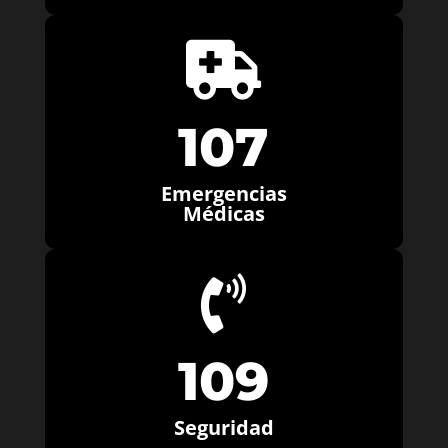

107
Emergencias
Médicas

109
Seguridad