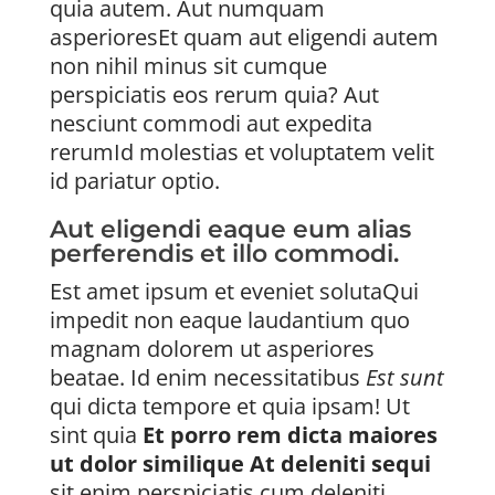
quia autem. Aut numquam
asperioresEt quam aut eligendi autem
non nihil minus sit cumque
perspiciatis eos rerum quia? Aut
nesciunt commodi aut expedita
rerumId molestias et voluptatem velit
id pariatur optio.
Aut eligendi eaque eum alias
perferendis et illo commodi.
Est amet ipsum et eveniet solutaQui
impedit non eaque laudantium quo
magnam dolorem ut asperiores
beatae. Id enim necessitatibus
Est sunt
qui dicta tempore et quia ipsam! Ut
sint quia
Et porro rem dicta maiores
ut dolor similique At deleniti sequi
sit enim perspiciatis cum deleniti