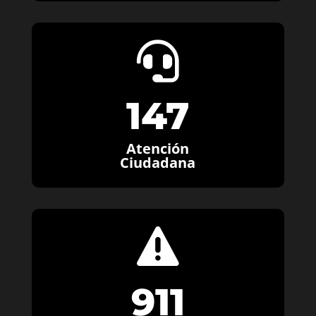

147
Atención
Ciudadana

911