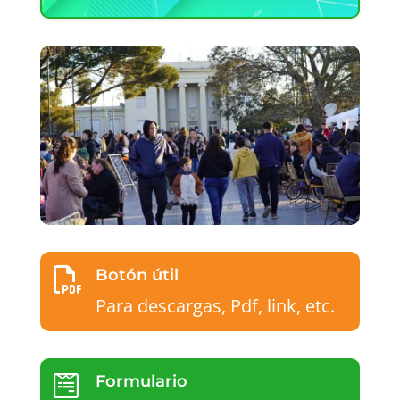

Botón útil
Para descargas, Pdf, link, etc.

Formulario