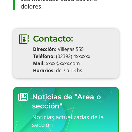
dolores.
Contacto:

Dirección:
Villegas 555
Teléfono:
(02392) 4xxxxxx
Mail:
xxxx@xxxx.com
Horarios:
de 7 a 13 hs.

Noticias de "Area o
sección"
Noticias actualizadas de la
sección