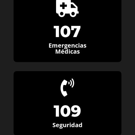

107
Emergencias
Médicas

109
Seguridad