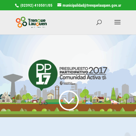
(02392) 410501/05
municipalidad@trenquelauquen.gov.ar
;