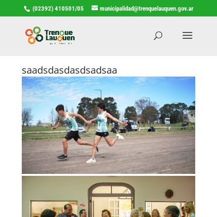
(02392) 410501/05
municipalidad@trenquelauquen.gov.ar
saadsdasdasdsadsaa