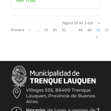
leer más
Página 50 de 3.420
«
Primera
«
...
10
20
30
...
48
49
50
51
»

Villegas 555, B6400 Trenque
Lauquen, Provincia de Buenos
Aires.
Horario:
de lunes a viernes de
7