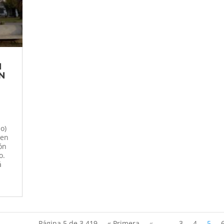
N
N
o)
 en
ón
o.
á
Página 5 de 3.419
« Primera
«
...
3
4
5