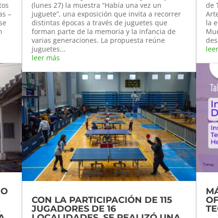
tos
(lunes 27) la muestra “Había una vez un
de 
as –
juguete”, una exposición que invita a recorrer
Art
 se
distintas épocas a través de juguetes que
la 
n
forman parte de la memoria y la infancia de
Mue
varias generaciones. La propuesta reúne
des
juguetes...
lee
leer más
DO
MÁ
CON LA PARTICIPACIÓN DE 115
OF
A
JUGADORES DE 16
T
A
LOCALIDADES, SE REALIZÓ UNA