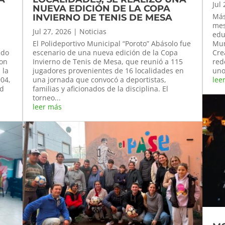
Jul
NUEVA EDICIÓN DE LA COPA
Más
INVIERNO DE TENIS DE MESA
mes
Jul 27, 2026
|
Noticias
edu
El Polideportivo Municipal “Poroto” Abásolo fue
Mun
ado
escenario de una nueva edición de la Copa
Cre
ron
Invierno de Tenis de Mesa, que reunió a 115
red
 la
jugadores provenientes de 16 localidades en
uno
904,
una jornada que convocó a deportistas,
lee
ed
familias y aficionados de la disciplina. El
torneo...
leer más