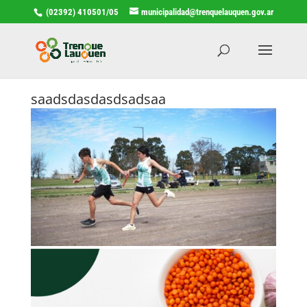
(02392) 410501/05
municipalidad@trenquelauquen.gov.ar
saadsdasdasdsadsaa