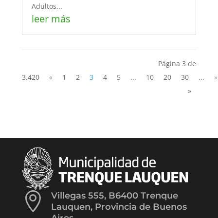
Adultos...
leer más
Página 3 de
3.420
«
1
2
3
4
5
...
10
20
30
...
»
»

Villegas 555, B6400 Trenque
Lauquen, Provincia de Buenos