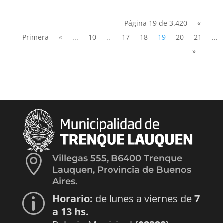
Página 19 de 3.420
«
Primera
«
...
10
...
17
18
19
20
21
...
»

Villegas 555, B6400 Trenque
Lauquen, Provincia de Buenos
Aires.
Horario:
de lunes a viernes de
7
p
a 13 hs.