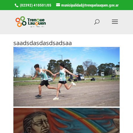
(02392) 410501/05
municipalidad@trenquelauquen.gov.ar
saadsdasdasdsadsaa