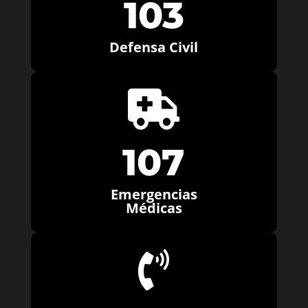
103
Defensa Civil

107
Emergencias
Médicas
