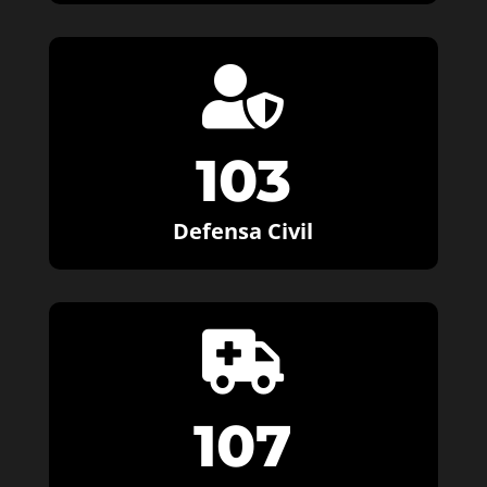

103
Defensa Civil

107