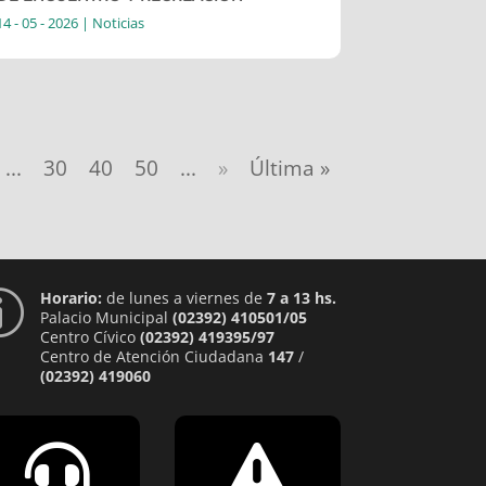
14 - 05 - 2026
|
Noticias
...
30
40
50
...
»
Última »
Horario:
de lunes a viernes de
7 a 13 hs.
p
Palacio Municipal
(02392) 410501/05
Centro Cívico
(02392) 419395/97
Centro de Atención Ciudadana
147
/
(02392) 419060

