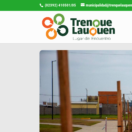
(02392) 410501/05
municipalidad@trenquelauquen