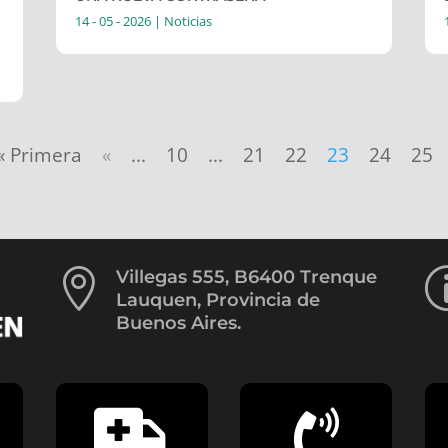
14 - 05 - 2026
|
Noticias
« Primera
«
...
10
...
21
22
23
24
25

Villegas 555, B6400 Trenque
Lauquen, Provincia de
Buenos Aires.

