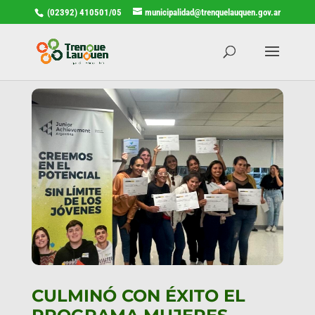
(02392) 410501/05
municipalidad@trenquelauquen.gov.ar
CULMINÓ CON ÉXITO EL