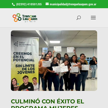
(02392) 410501/05
municipalidad@trenquelauquen.gov.ar
CULMINÓ CON ÉXITO EL