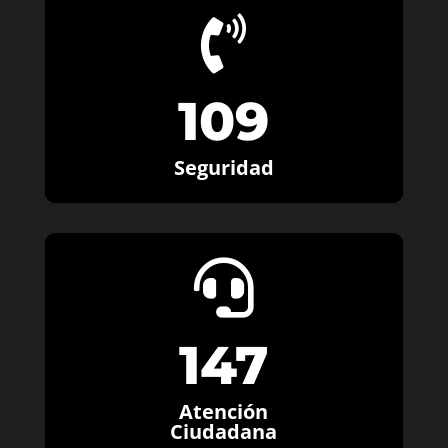

109
Seguridad

147
Atención
Ciudadana