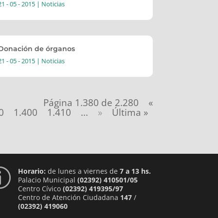
21 - 05 - 2015
|
Noticias
Donación de órganos
21 - 05 - 2015
|
Noticias
Página 1.380 de 2.280
«
0
1.400
1.410
...
»
Última »
Horario:
de lunes a viernes de
7 a 13 hs.
p
Palacio Municipal
(02392) 410501/05
Centro Cívico
(02392) 419395/97
Centro de Atención Ciudadana
147
/
(02392) 419060