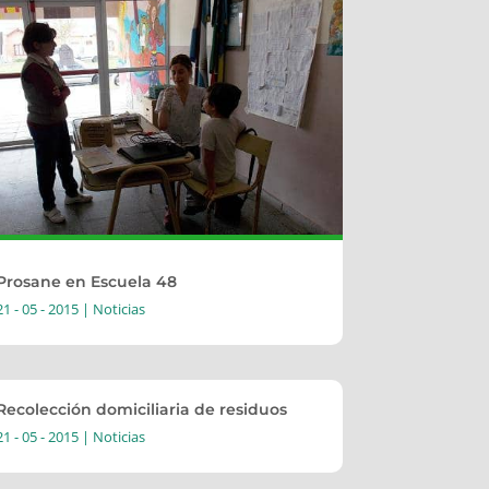
Prosane en Escuela 48
21 - 05 - 2015
|
Noticias
Recolección domiciliaria de residuos
21 - 05 - 2015
|
Noticias