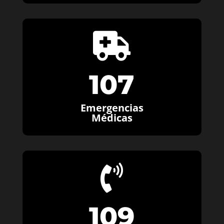

107
Emergencias
Médicas

109