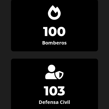

100
Bomberos

103
Defensa Civil