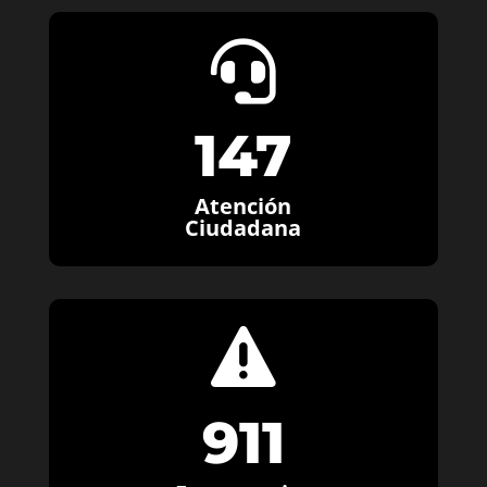

147
Atención
Ciudadana

911