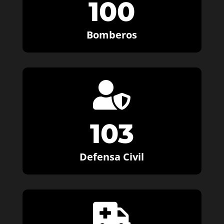
100
Bomberos

103
Defensa Civil
