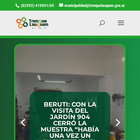
(02392) 410501/05
municipalidad@trenquelauquen.gov.ar
TRENQUE
LAUQUEN SERÁ
SEDE DEL FORO
IMPULSO MUJER,
UN ESPACIO DE
INTERCAMBIO