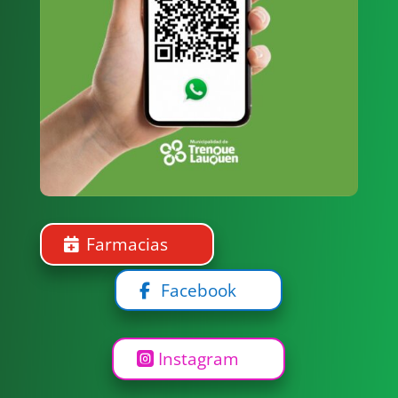
Productivas, la
Fundación Konrad
Adenauer Stiftung
(KAS) y la
Subsecretaría de...
Farmacias
Facebook
Instagram