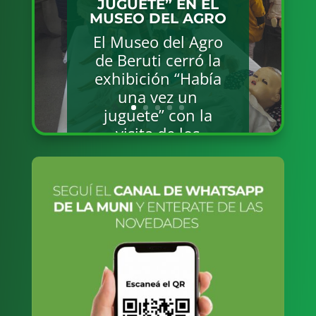
SOBRE
PRODUCCIÓN Y EL
ROL DE LAS
MUJERES EN
DIFERENTES
ÁMBITOS DE LA
COMUNIDAD
El próximo lunes
10 de agosto, a las
14.30 h, se
realizará en el Polo
Científico
Tecnológico el
Foro Impulso
Mujer, una
actividad que
surge a partir de
una alianza entre
la Red de Mujeres